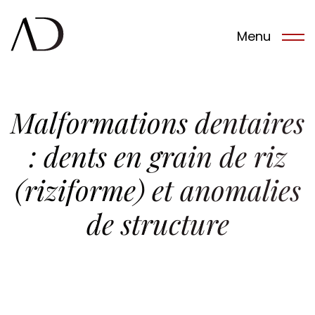
Menu
Malformations dentaires
Notre Cabinet
: dents en grain de riz
(riziforme) et anomalies
L’équipe
de structure
Traitements