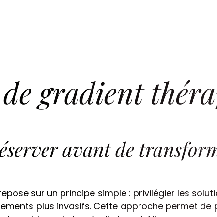
de gradient thér
Notre Cabinet
L’équipe
éserver avant de transfor
epose sur un principe simple : privilégier les solut
Traitements
itements plus invasifs. Cette approche permet d