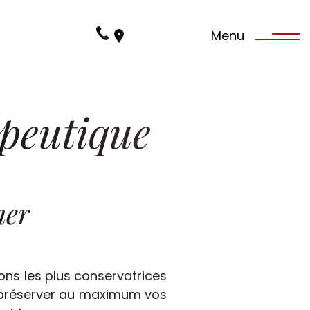
03 88 95 13 15
Menu
Dr Quentin Amesland
03 88 35 07 64
Dr Eric Steimlé
apeutique
03 88 24 04 00
Dr Romain Demangeat
mer
ions les plus conservatrices
e préserver au maximum vos