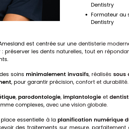
Dentistry
Formateur au s
Dentistry
Amesland est centrée sur une dentisterie moderne
r : préserver les dents naturelles, tout en répond
nts.
des soins
minimalement invasifs
, réalisés
sous 
ement
, pour garantir précision, confort et durabilité.
étique
,
parodontologie
,
implantologie
et
dentis
mme complexes, avec une vision globale.
lace essentielle à la
planification numérique d
evoir des traitements sur mesure, parfaitement