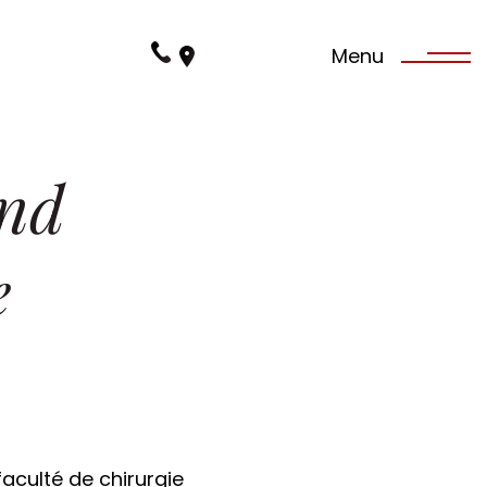
03 88 95 13 15
Menu
Dr Quentin Amesland
03 88 35 07 64
Dr Eric Steimlé
nd
03 88 24 04 00
Dr Romain Demangeat
e
faculté de chirurgie