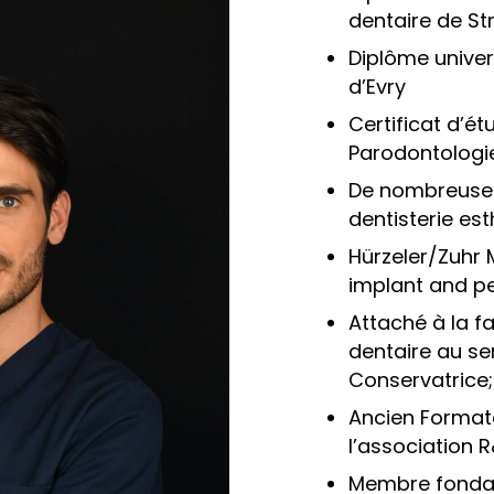
dentaire de St
Diplôme univer
Pathologies
d’Evry
Certificat d’ét
Parodontologi
De nombreuses
Les conseils
dentisterie es
Hürzeler/Zuhr M
implant and p
Cas cliniques
Attaché à la fa
dentaire au se
Conservatrice;
Ancien Format
Accès
l’association R
Membre fondat