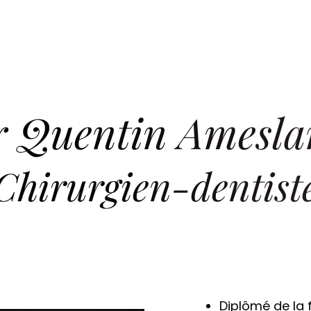
r Quentin Amesla
Notre Cabinet
Chirurgien-dentist
L’équipe
Traitements
Diplômé de la 