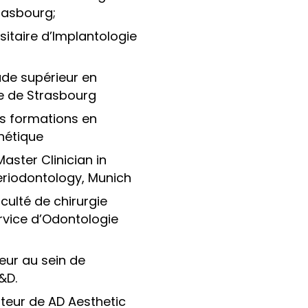
rasbourg;
sitaire d’Implantologie
ude supérieur en
e de Strasbourg
 formations en
thétique
aster Clinician in
eriodontology, Munich
culté de chirurgie
rvice d’Odontologie
eur au sein de
&D.
eur de AD Aesthetic