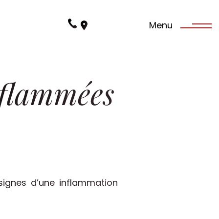
03 88 95 13 15
Menu
Dr Quentin Amesland
03 88 35 07 64
Dr Eric Steimlé
nflammées
03 88 24 04 00
Dr Romain Demangeat
signes d’une inflammation