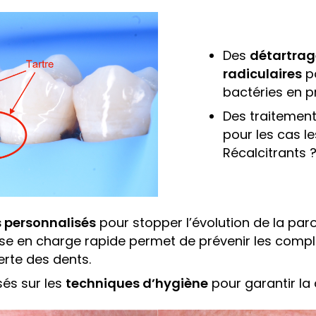
Pathologies
Des
détartrag
radiculaires
po
bactéries en p
Des traitement
Les conseils
pour les cas l
Récalcitrants 
Cas cliniques
s personnalisés
pour stopper l’évolution de la par
rise en charge rapide permet de prévenir les comp
rte des dents.
Accès
sés sur les
techniques d’hygiène
pour garantir la 