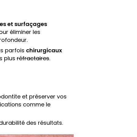
es et surfaçages
ur éliminer les
rofondeur.
s parfois
chirurgicaux
es plus
réfractaires
.
?
odontite et préserver vos
lications comme le
durabilité des résultats.