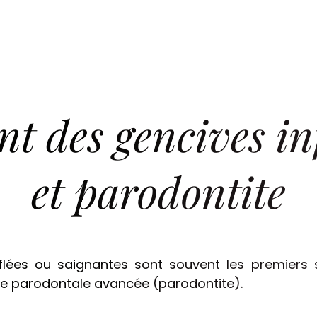
nt des gencives i
Notre Cabinet
et parodontite
L’équipe
flées ou saignantes sont souvent les premiers 
die parodontale avancée (parodontite).
Traitements