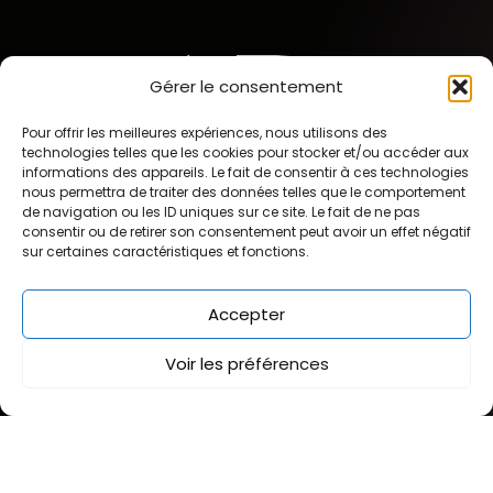
Gérer le consentement
Pour offrir les meilleures expériences, nous utilisons des
technologies telles que les cookies pour stocker et/ou accéder aux
informations des appareils. Le fait de consentir à ces technologies
nous permettra de traiter des données telles que le comportement
de navigation ou les ID uniques sur ce site. Le fait de ne pas
consentir ou de retirer son consentement peut avoir un effet négatif
sur certaines caractéristiques et fonctions.
Pathologies
Accepter
Nos conseils
Voir les préférences
Quand consulter
Agénésies et malformations
Problématique esthétique des gencives
Implantologie