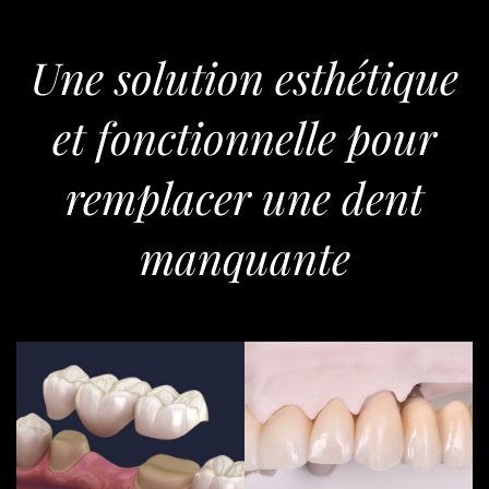
Pathologies
Une solution esthétique
Les conseils
et
fonctionnelle pour
remplacer une dent
Cas cliniques
manquante
Accès