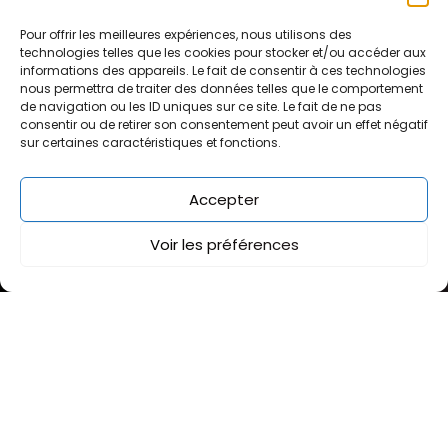
Pour offrir les meilleures expériences, nous utilisons des
technologies telles que les cookies pour stocker et/ou accéder aux
informations des appareils. Le fait de consentir à ces technologies
nous permettra de traiter des données telles que le comportement
de navigation ou les ID uniques sur ce site. Le fait de ne pas
consentir ou de retirer son consentement peut avoir un effet négatif
sur certaines caractéristiques et fonctions.
Pathologies
Accepter
Nos conseils
Voir les préférences
Quand consulter
Agénésies et malformations
Problématique esthétique des gencives
Implantologie
Parodontologie
Prothèse dentaire