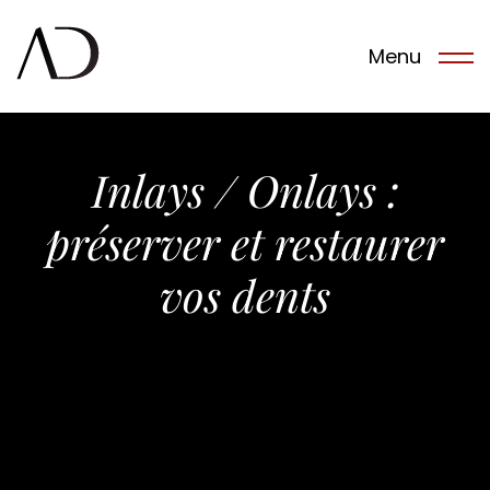
Menu
Inlays / Onlays :
Notre Cabinet
préserver et restaurer
vos dents
L’équipe
Traitements